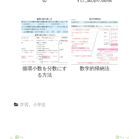
循環小数を分数にす
数学的帰納法
る方法
学習
、
小学生
← 前へ
次へ →