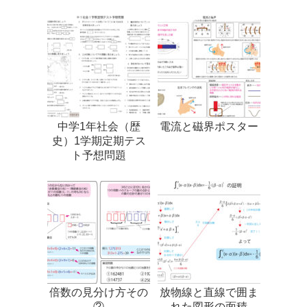
中学1年社会（歴
電流と磁界ポスター
史）1学期定期テス
ト予想問題
倍数の見分け方その
放物線と直線で囲ま
②
れた図形の面積