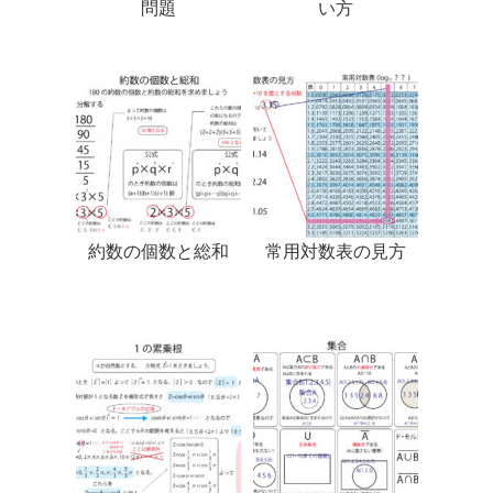
問題
い方
約数の個数と総和
常用対数表の見方