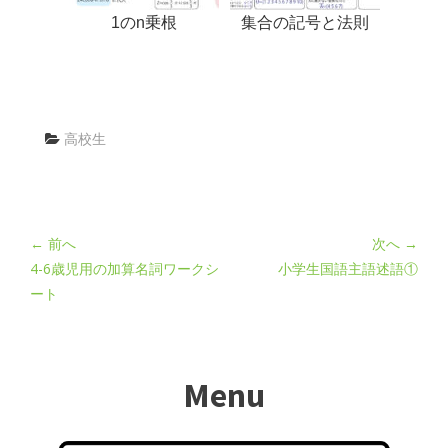
1のn乗根
集合の記号と法則
高校生
← 前へ
次へ →
4-6歳児用の加算名詞ワークシ
小学生国語主語述語①
ート
Menu