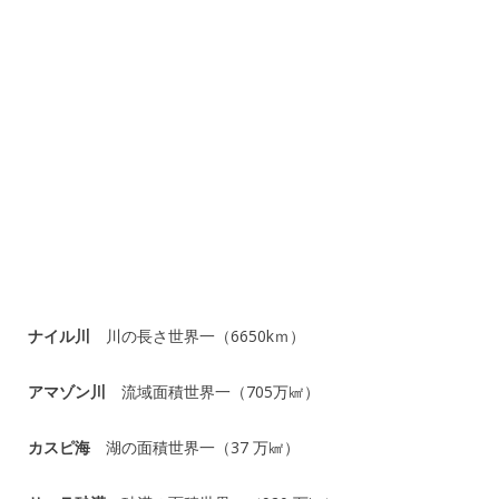
ナイル川
川の長さ世界一（6650kｍ）
アマゾン川
流域面積世界一（705万㎢）
カスピ海
湖の面積世界一（37 万㎢）