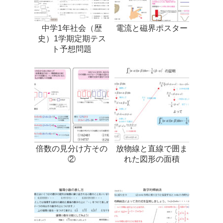
中学1年社会（歴
電流と磁界ポスター
史）1学期定期テス
ト予想問題
倍数の見分け方その
放物線と直線で囲ま
②
れた図形の面積