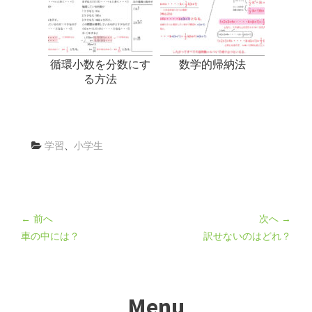
循環小数を分数にす
数学的帰納法
る方法
学習
、
小学生
← 前へ
次へ →
車の中には？
訳せないのはどれ？
Menu