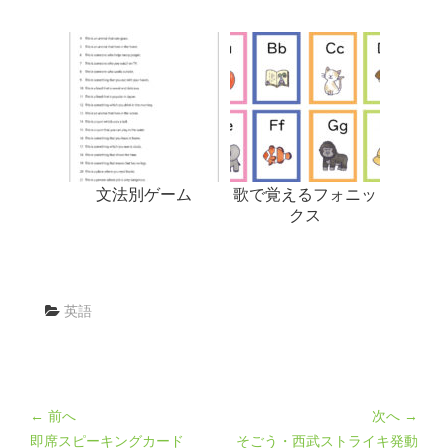
文法別ゲーム
歌で覚えるフォニッ
クス
英語
← 前へ
次へ →
即席スピーキングカード
そごう・西武ストライキ発動