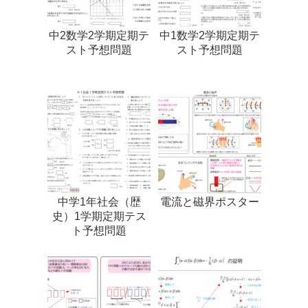
中2数学2学期定期テ
中1数学2学期定期テ
スト予想問題
スト予想問題
中学1年社会（歴
電流と磁界ポスター
史）1学期定期テス
ト予想問題