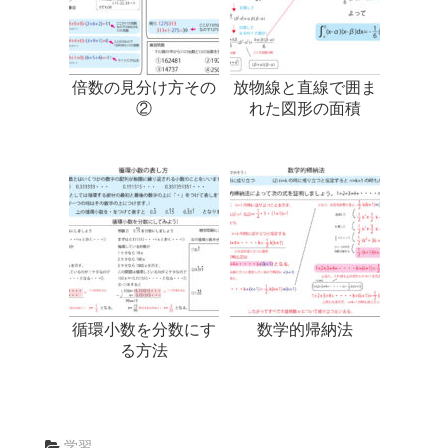
倍数の見分け方その
放物線と直線で囲ま
②
れた図形の面積
循環小数を分数にす
数学的帰納法
る方法
学習