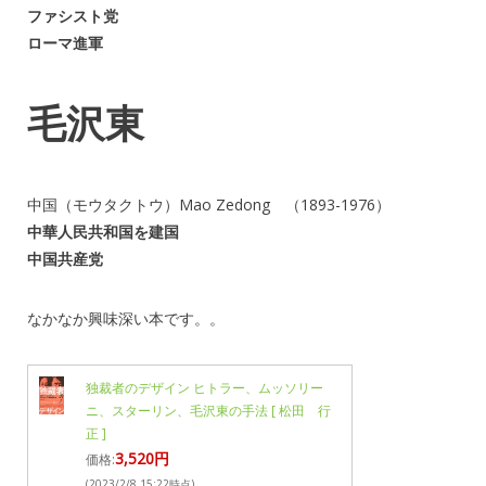
ファシスト党
ローマ進軍
毛沢東
中国（モウタクトウ）Mao Zedong （1893-1976）
中華人民共和国を建国
中国共産党
なかなか興味深い本です。。
独裁者のデザイン ヒトラー、ムッソリー
ニ、スターリン、毛沢東の手法 [ 松田 行
正 ]
3,520円
価格:
(2023/2/8 15:22時点)