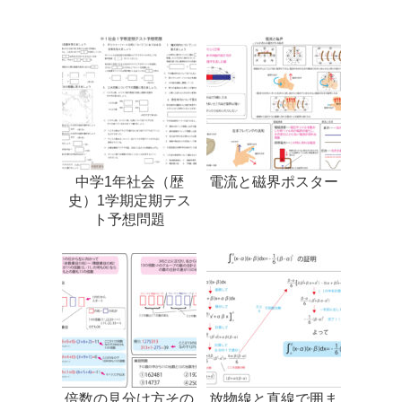
中学1年社会（歴
電流と磁界ポスター
史）1学期定期テス
ト予想問題
倍数の見分け方その
放物線と直線で囲ま