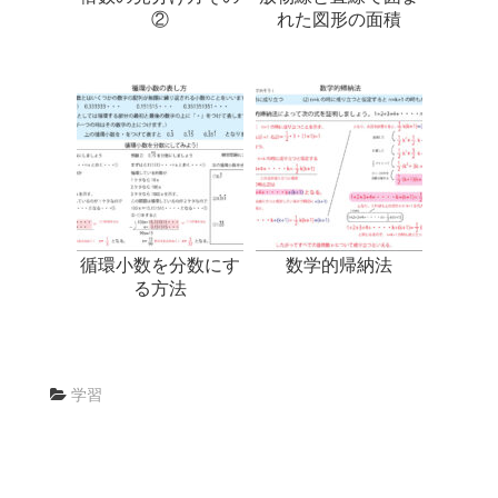
②
れた図形の面積
循環小数を分数にす
数学的帰納法
る方法
学習