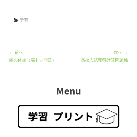
学習
← 前へ
次へ →
頭の体操（脳トレ問題）
高校入試理科計算問題編
Menu