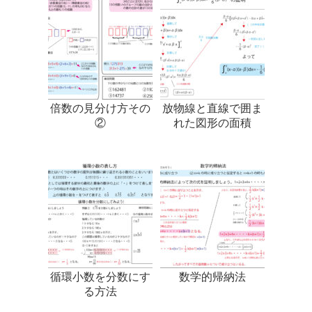
倍数の見分け方その
放物線と直線で囲ま
②
れた図形の面積
循環小数を分数にす
数学的帰納法
る方法