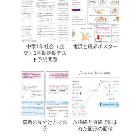
中学1年社会（歴
電流と磁界ポスター
史）1学期定期テス
ト予想問題
倍数の見分け方その
放物線と直線で囲ま
②
れた図形の面積