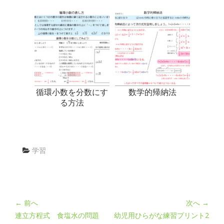
循環小数を分数にす
数学的帰納法
る方法
学習
← 前へ
次へ →
連立方程式 食塩水の問題
幼児用ひらがな練習プリント2