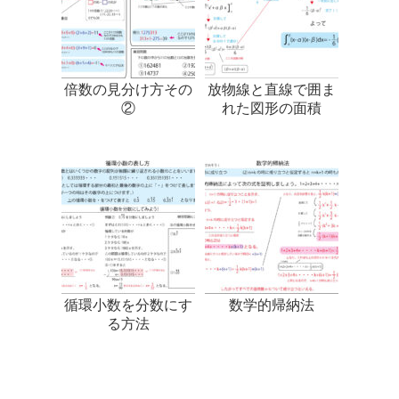
倍数の見分け方その
放物線と直線で囲ま
②
れた図形の面積
循環小数を分数にす
数学的帰納法
る方法