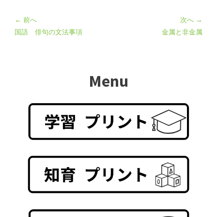
← 前へ
次へ →
国語 俳句の文法事項
金属と非金属
Menu