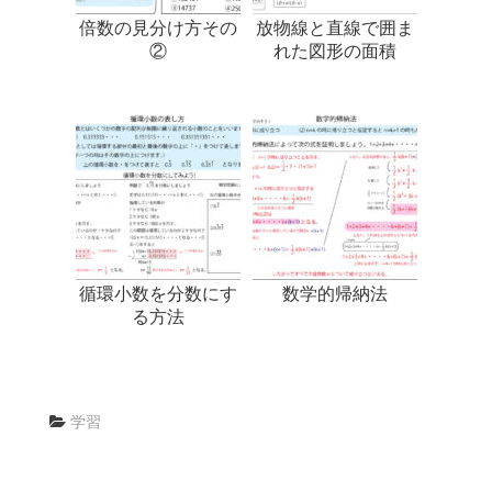
倍数の見分け方その
放物線と直線で囲ま
②
れた図形の面積
循環小数を分数にす
数学的帰納法
る方法
学習