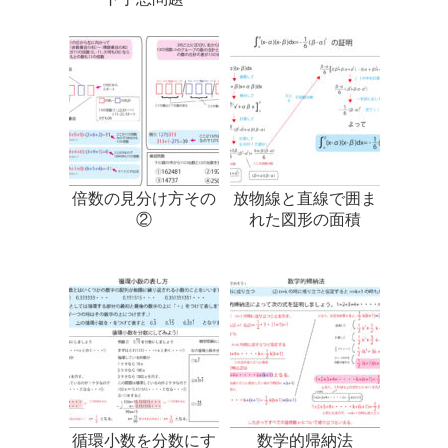
倍数の見分け方その
放物線と直線で囲ま
②
れた図形の面積
循環小数を分数にす
数学的帰納法