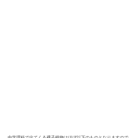
中学理科で出てくる裸子植物はほぼ以下のものとなりますので