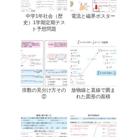
中学1年社会（歴
電流と磁界ポスター
史）1学期定期テス
ト予想問題
倍数の見分け方その
放物線と直線で囲ま
②
れた図形の面積