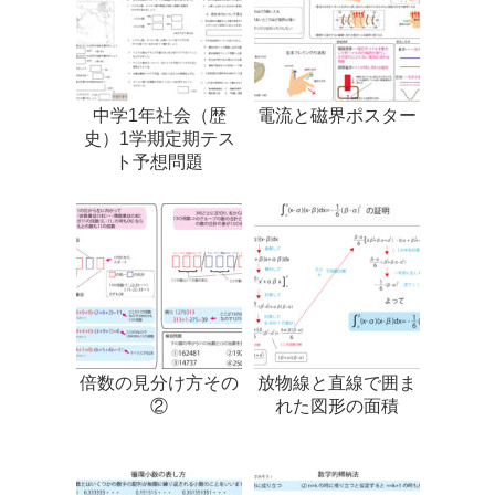
中学1年社会（歴
電流と磁界ポスター
史）1学期定期テス
ト予想問題
倍数の見分け方その
放物線と直線で囲ま
②
れた図形の面積