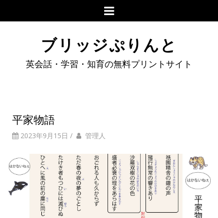
ブリッジぷりんと
英会話・学習・知育の無料プリントサイト
平家物語
2023年9月15日
/
管理人