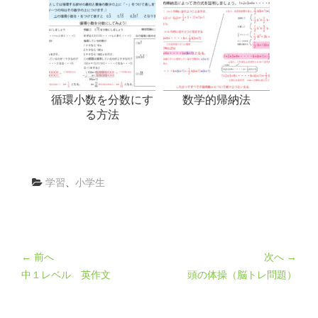
循環小数を分数にす
数学的帰納法
る方法
学習
、
小学生
← 前へ
次へ →
中１レベル 英作文
頭の体操（脳トレ問題）