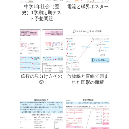
中学1年社会（歴
電流と磁界ポスター
史）1学期定期テス
ト予想問題
倍数の見分け方その
放物線と直線で囲ま
②
れた図形の面積