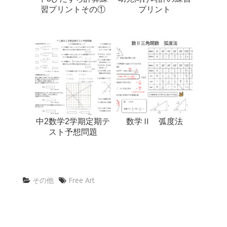
習プリントその①
プリント
中2数学2学期定期テ
数学Ⅱ 弧度法
スト予想問題
その他
Free Art