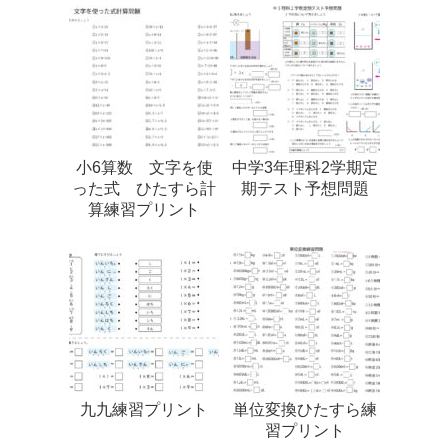
小6算数 文字を使
中学3年理科2学期定
った式 ひたすら計
期テスト予想問題
算練習プリント
九九練習プリント
単位変換ひたすら練
習プリント