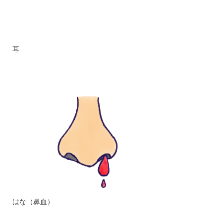
耳
はな（鼻血）