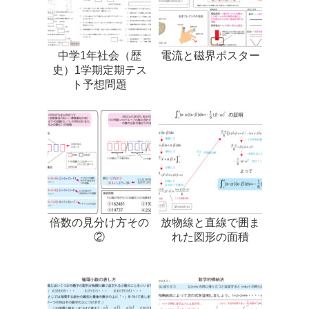
中学1年社会（歴
電流と磁界ポスター
史）1学期定期テス
ト予想問題
倍数の見分け方その
放物線と直線で囲ま
②
れた図形の面積