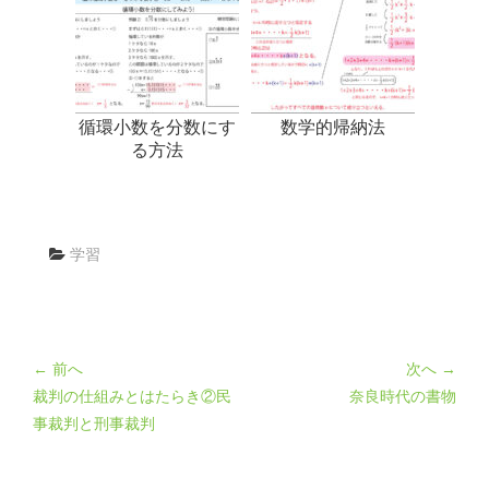
循環小数を分数にす
数学的帰納法
る方法
学習
← 前へ
次へ →
裁判の仕組みとはたらき②民
奈良時代の書物
事裁判と刑事裁判