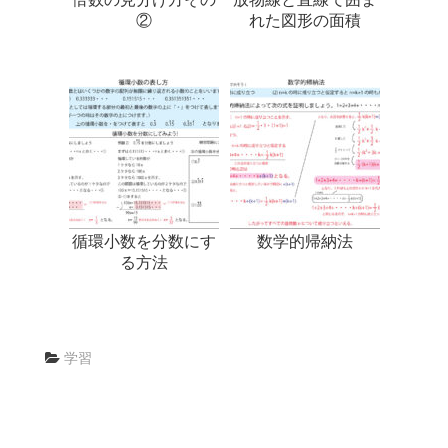
②
れた図形の面積
循環小数を分数にす
数学的帰納法
る方法
学習