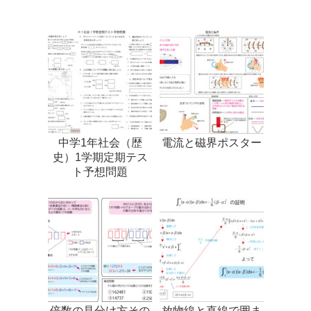
中学1年社会（歴
電流と磁界ポスター
史）1学期定期テス
ト予想問題
倍数の見分け方その
放物線と直線で囲ま