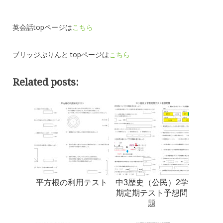
英会話topページは
こちら
ブリッジぷりんと topページは
こちら
Related posts:
平方根の利用テスト
中3歴史（公民）2学
期定期テスト予想問
題