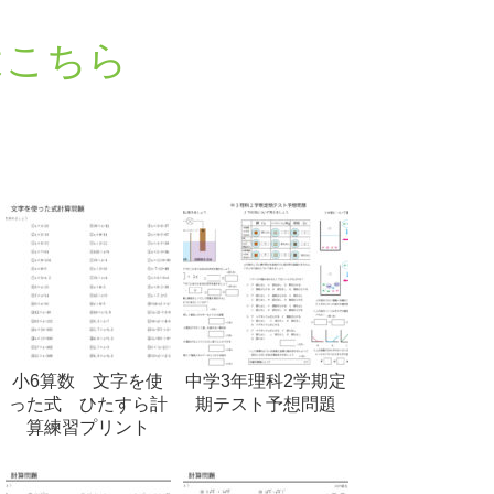
はこちら
小6算数 文字を使
中学3年理科2学期定
った式 ひたすら計
期テスト予想問題
算練習プリント