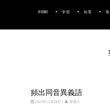
HOME
学習
知育
英
頻出同音異義語
2022年12月28日
/
管理人