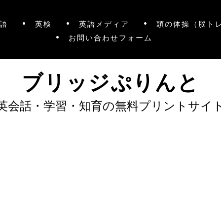
語
英検
英語メディア
頭の体操（脳ト
お問い合わせフォーム
ブリッジぷりんと
英会話・学習・知育の無料プリントサイ