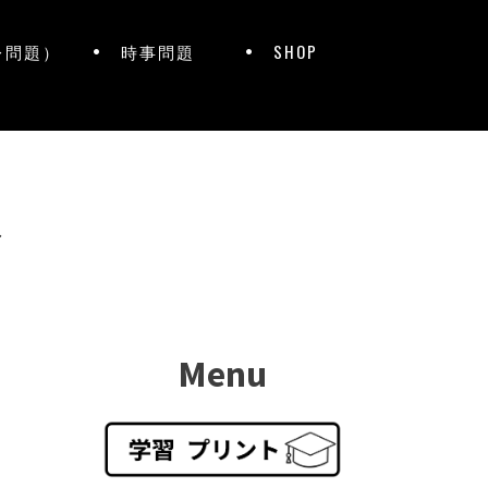
レ問題）
時事問題
SHOP
ト
Menu