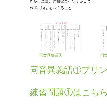
作成 …文書、計画などをつくること
作製 …物品をつくること
同音異義語①
同
同音異義語①プリ
練習問題①はこち