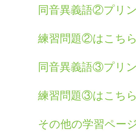
同音異義語②プリ
練習問題②はこち
同音異義語③プリ
練習問題③はこち
その他の学習ペー