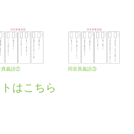
音異義語②
同音異義語③
ントはこちら
ら