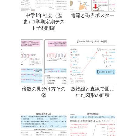
中学1年社会（歴
電流と磁界ポスター
史）1学期定期テス
ト予想問題
倍数の見分け方その
放物線と直線で囲ま
②
れた図形の面積