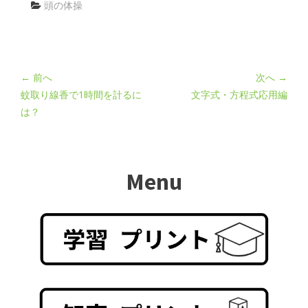
頭の体操
← 前へ
次へ →
蚊取り線香で1時間を計るに
文字式・方程式応用編
は？
Menu