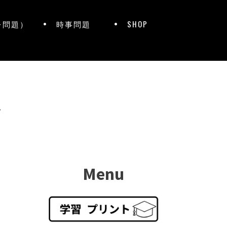
レ問題）
時事問題
SHOP
ト
Menu