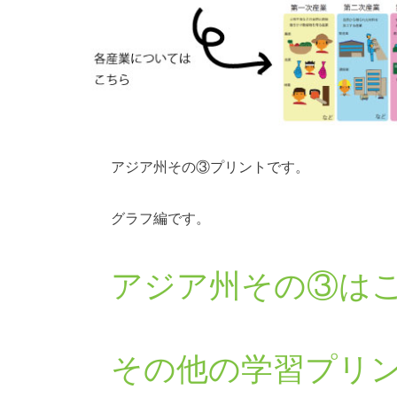
アジア州その③プリントです。
グラフ編です。
アジア州その③は
その他の学習プリ