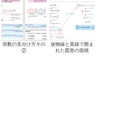
倍数の見分け方その
放物線と直線で囲ま
②
れた図形の面積