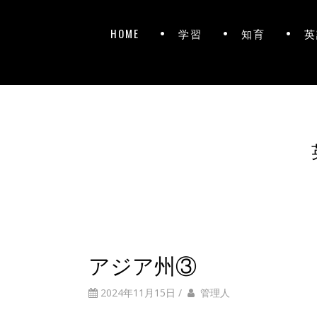
HOME
学習
知育
英
アジア州③
2024年11月15日
/
管理人