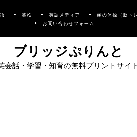
語
英検
英語メディア
頭の体操（脳ト
お問い合わせフォーム
ブリッジぷりんと
英会話・学習・知育の無料プリントサイ