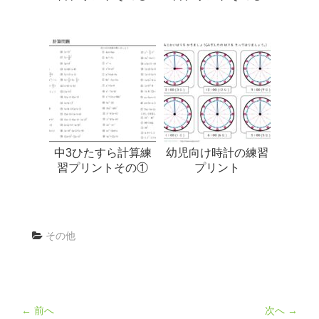
中3ひたすら計算練
幼児向け時計の練習
習プリントその①
プリント
その他
← 前へ
次へ →