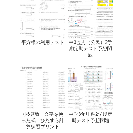
平方根の利用テスト
中3歴史（公民）2学
期定期テスト予想問
題
小6算数 文字を使
中学3年理科2学期定
った式 ひたすら計
期テスト予想問題
算練習プリント