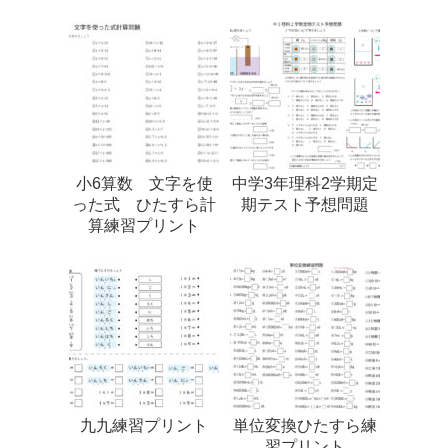
小6算数 文字を使
中学3年理科2学期定
った式 ひたすら計
期テスト予想問題
算練習プリント
九九練習プリント
単位変換ひたすら練
習プリント