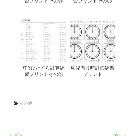
習プリントその③
習プリントその②
中3ひたすら計算練
幼児向け時計の練習
習プリントその①
プリント
その他
← 前へ
次へ →