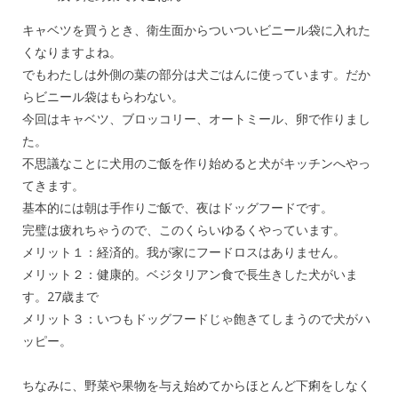
キャベツを買うとき、衛生面からついついビニール袋に入れた
くなりますよね。
でもわたしは外側の葉の部分は犬ごはんに使っています。だか
らビニール袋はもらわない。
今回はキャベツ、ブロッコリー、オートミール、卵で作りまし
た。
不思議なことに犬用のご飯を作り始めると犬がキッチンへやっ
てきます。
基本的には朝は手作りご飯で、夜はドッグフードです。
完璧は疲れちゃうので、このくらいゆるくやっています。
メリット１：経済的。我が家にフードロスはありません。
メリット２：健康的。ベジタリアン食で長生きした犬がいま
す。27歳まで
メリット３：いつもドッグフードじゃ飽きてしまうので犬がハ
ッピー。
ちなみに、野菜や果物を与え始めてからほとんど下痢をしなく