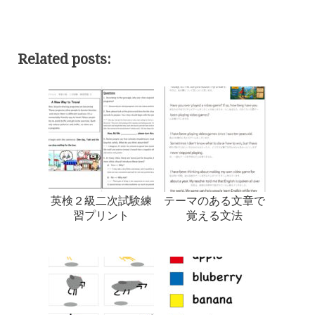
Related posts:
英検２級二次試験練
テーマのある文章で
習プリント
覚える文法