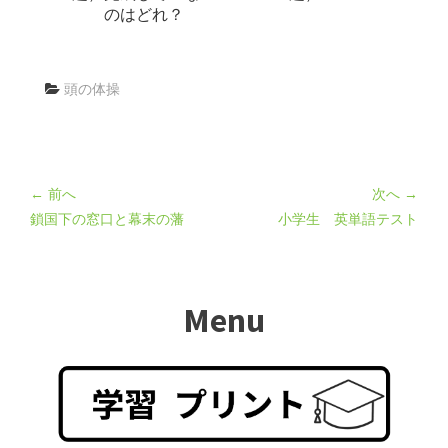
のはどれ？
頭の体操
← 前へ
次へ →
鎖国下の窓口と幕末の藩
小学生 英単語テスト
Menu