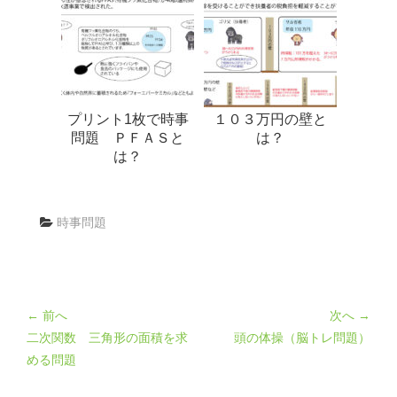
プリント1枚で時事
１０３万円の壁と
問題 ＰＦＡＳと
は？
は？
時事問題
← 前へ
次へ →
二次関数 三角形の面積を求
頭の体操（脳トレ問題）
める問題