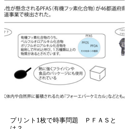
プリント1枚で時事問題 ＰＦＡＳと
は？