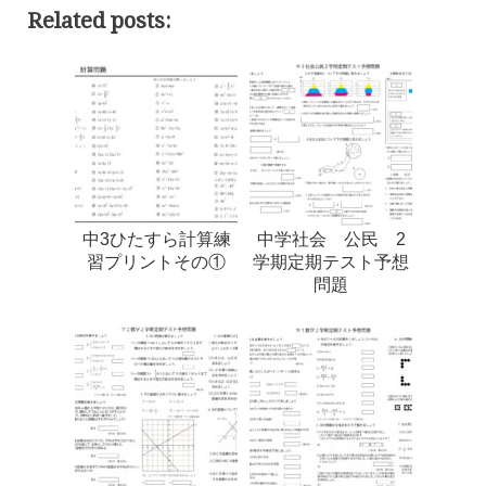
Related posts:
中3ひたすら計算練
中学社会 公民 2
習プリントその①
学期定期テスト予想
問題