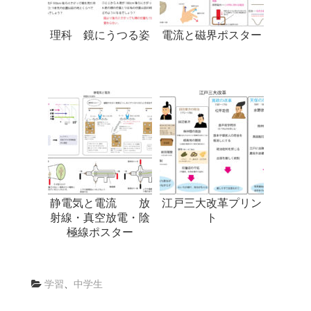
理科 鏡にうつる姿
電流と磁界ポスター
静電気と電流 放
江戸三大改革プリン
射線・真空放電・陰
ト
極線ポスター
学習
、
中学生