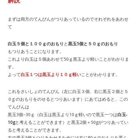
解説
まずは両方のてんびんがつりあっているのでそれぞれをあわせ
て
白玉５個と１００ｇのおもり
と
黒玉5個と５０ｇのおもり
もつりあうことになります。
これより白玉は５個あわせて50ｇ黒玉より軽いことがわかりま
す。
よって
白玉１つは黒玉より１０ｇ軽い
ことがわかります。
これをさいしょのてんびん（左に白玉３個、右に黒玉２個と５
０g のおもりをのせるとつりあいます）にあてはめると、この
てんびんは
黒玉3個−30ｇ（白玉は黒玉より10ｇ軽いので黒玉一つは
白玉‐
10g
と考えることができます）と黒玉2個＋50gがつりあってい
ると考えることができます。
左の黒玉3個とつりあわせるためには右に80ｇのおもりを置く