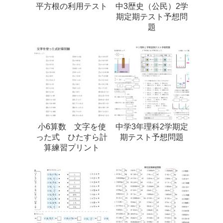
平方根の利用テスト
中3歴史（公民）2学
期定期テスト予想問
題
小6算数 文字を使
中学3年理科2学期定
った式 ひたすら計
期テスト予想問題
算練習プリント