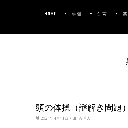
HOME
学習
知育
英
頭の体操（謎解き問題
2024年4月11日
/
管理人