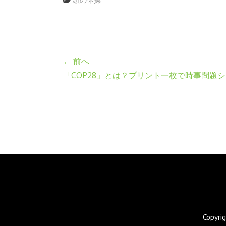
← 前へ
「COP28」とは？プリント一枚で時事問題
Copyr