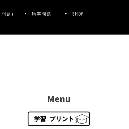
レ問題）
時事問題
SHOP
ト
Menu