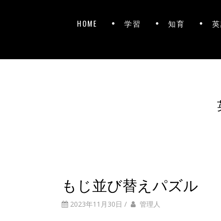
HOME
学習
知育
英
もじ並び替えパズル
2023年11月30日
/
管理人