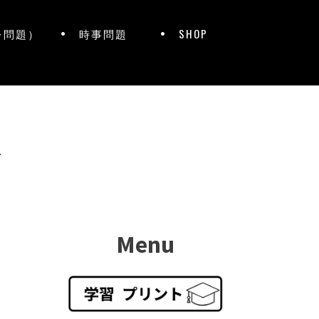
レ問題）
時事問題
SHOP
ト
Menu