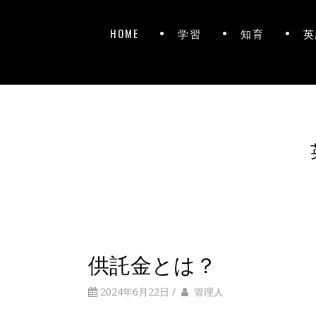
HOME
学習
知育
英
供託金とは？
2024年6月22日
/
管理人