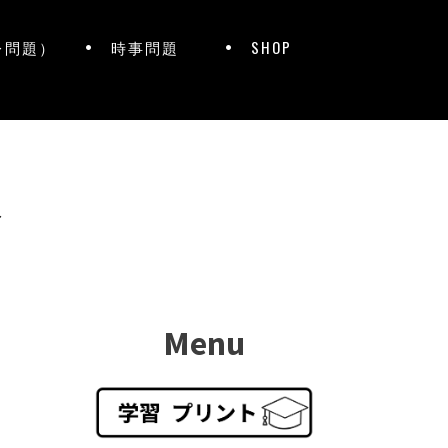
レ問題）
時事問題
SHOP
ト
Menu