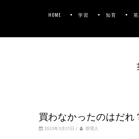
HOME
学習
知育
英
買わなかったのはだれ
2023年3月21日
/
管理人