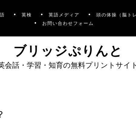
語
英検
英語メディア
頭の体操（脳ト
お問い合わせフォーム
ブリッジぷりんと
英会話・学習・知育の無料プリントサイ
？