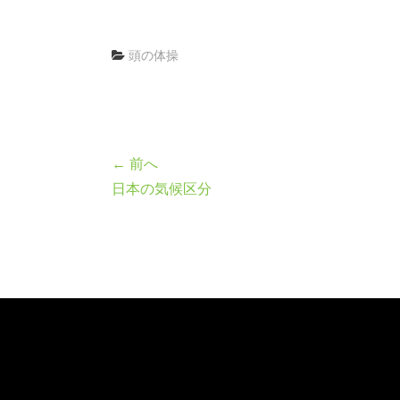
頭の体操
← 前へ
日本の気候区分