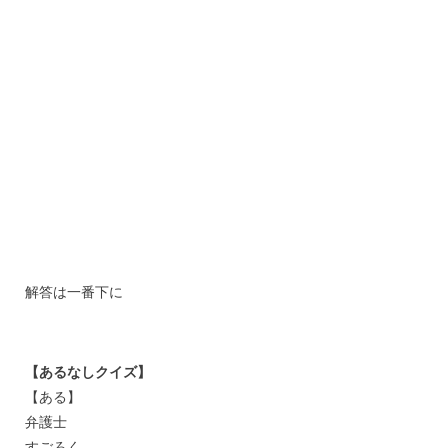
解答は一番下に
【あるなしクイズ】
【ある】
弁護士
すごろく