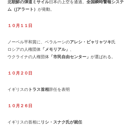
北朝鮮の弾道ミサイル
日本の上空を通過。
全国瞬時警報システ
ム（Jアラート）
が発動。
１０月１１日
ノーベル平和賞に、ベラルーシの
アレシ・ビャリャツキ
氏
ロシアの人権団体
「メモリアル」
、
ウクライナの人権団体
「市民自由センター」
が選ばれる。
１０月２０日
イギリスの
トラス首相
辞任を表明
１０月２６日
イギリスの首相に
リシ・スナク氏が就任