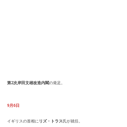
第2次岸田文雄改造内閣
の発足。
9月6日
イギリスの首相に
リズ・トラス
氏が就任。