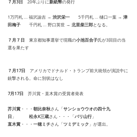
７月3日
20年ぶりに
新紙幣
の発行
1万円札 … 福沢諭吉 →
渋沢栄一
5千円札 … 樋口一葉 →
津
田梅子
千円札 … 野口英世 →
北里柴三郎
となる。
７月７日
東京都知事選挙で現職の
小池百合子
氏が3回目の当
選を果たす
７月17日
アメリカでドナルド・トランプ前大統領が演説中に
銃撃される。命に別状はなし
7月17日
芥川賞・直木賞の受賞者発表
芥川賞
・・・
朝比奈秋
さん「
サンショウウオの四十九
日
」
松永K三蔵
さん・・・「
バリ山行
」
直木賞
・・・
一穂ミチ
さん「
ツミデミック
」が選出。