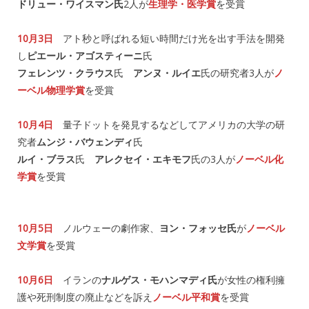
ドリュー・ワイスマン氏
2人が
生理学・医学賞
を受賞
10月3日
アト秒と呼ばれる短い時間だけ光を出す手法を開発
し
ピエール・アゴスティーニ
氏
フェレンツ・クラウス
氏
アンヌ・ルイエ
氏の研究者3人が
ノ
ーベル物理学賞
を受賞
10月4日
量子ドットを発見するなどしてアメリカの大学の研
究者
ムンジ・バウェンディ
氏
ルイ・ブラス
氏
アレクセイ・エキモフ
氏の3人が
ノーベル化
学賞
を受賞
10月5日
ノルウェーの劇作家、
ヨン・フォッセ氏
が
ノーベル
文学賞
を受賞
10月6日
イランの
ナルゲス・モハンマディ氏
が女性の権利擁
護や死刑制度の廃止などを訴え
ノーベル平和賞
を受賞