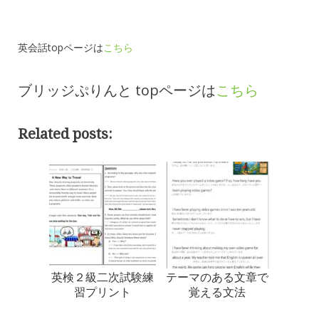
英会話topページは
こちら
ブリッジぷりんと topページは
こちら
Related posts:
英検２級二次試験練
テーマのある文章で
習プリント
覚える文法