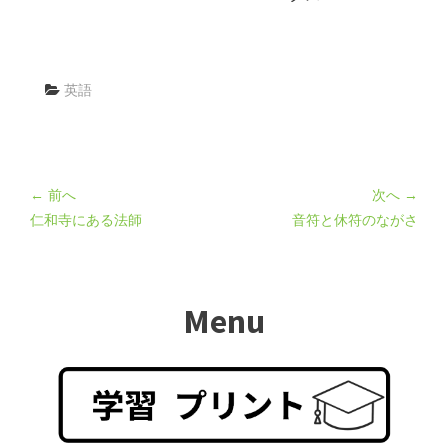
英語
← 前へ
次へ →
仁和寺にある法師
音符と休符のながさ
Menu