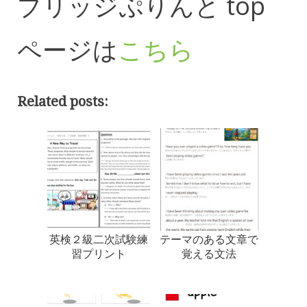
ブリッジぷりんと top
ページは
こちら
Related posts:
英検２級二次試験練
テーマのある文章で
習プリント
覚える文法