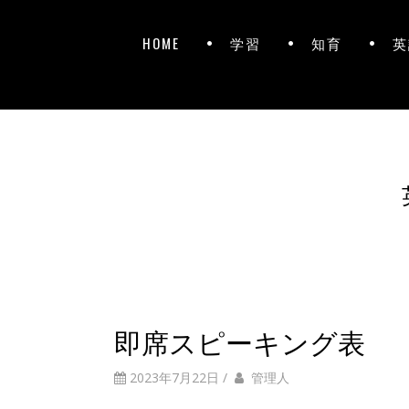
HOME
学習
知育
英
即席スピーキング表
2023年7月22日
/
管理人