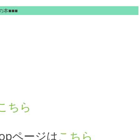
本■■■
こちら
opページは
こちら