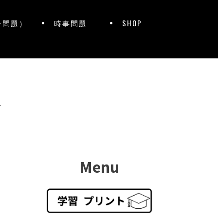
レ問題）
時事問題
SHOP
ト
Menu