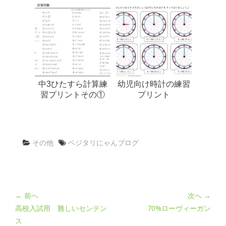
中3ひたすら計算練
幼児向け時計の練習
習プリントその①
プリント
その他
ベジタリにゃんブログ
← 前へ
次へ →
高校入試用 難しいセンテン
70%ローヴィーガン
ス