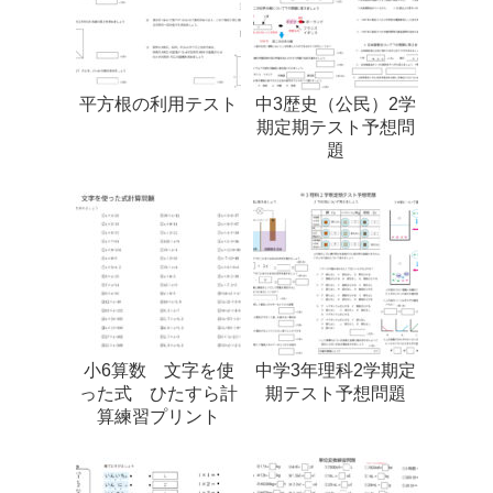
平方根の利用テスト
中3歴史（公民）2学
期定期テスト予想問
題
小6算数 文字を使
中学3年理科2学期定
った式 ひたすら計
期テスト予想問題
算練習プリント