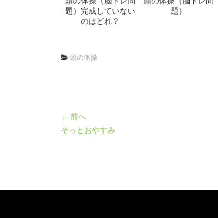
頭の体操（脳トレ問
頭の体操（脳トレ問
題）完成していない
題）
のはどれ？
頭の体操
← 前へ
そっとおやすみ