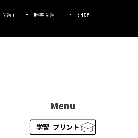
レ問題）
時事問題
SHOP
ト
Menu