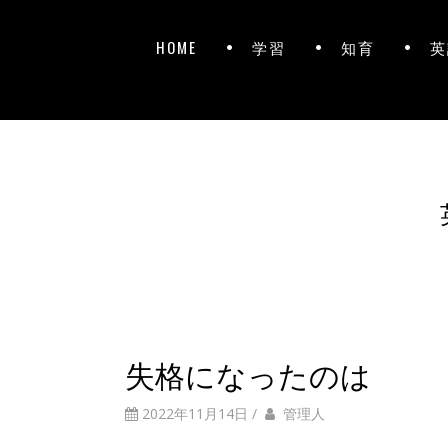
HOME
学習
知育
英
失格になったのは
2022年11月14日
/
管理人