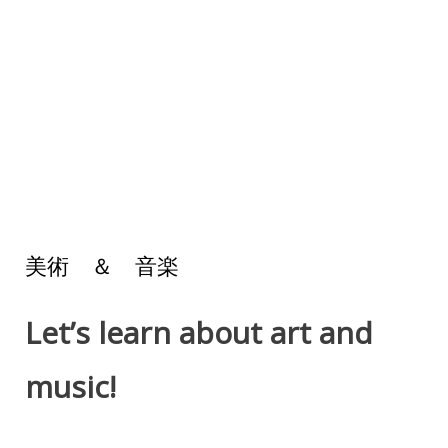
美術 ＆ 音楽
Let’s learn about art and
music!