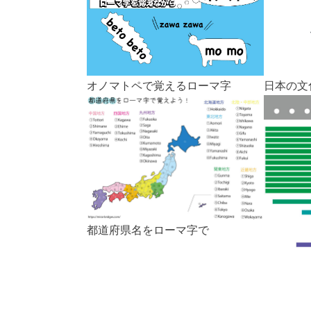
オノマトペで覚えるローマ字
日本の文
都道府県名をローマ字で