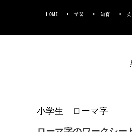
HOME
学習
知育
英
小学生 ローマ字
ローマ字のワークシー