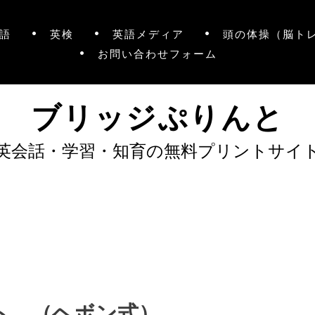
語
英検
英語メディア
頭の体操（脳ト
お問い合わせフォーム
ブリッジぷりんと
英会話・学習・知育の無料プリントサイ
ト （ヘボン式）