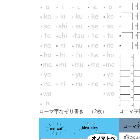
ローマ字
ローマ字なぞり書き （2枚）