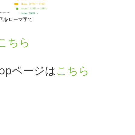
代をローマ字で
こちら
opページは
こちら