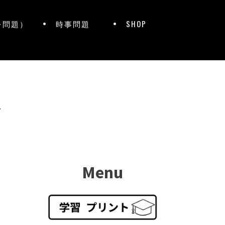
レ問題）
時事問題
SHOP
ト
Menu