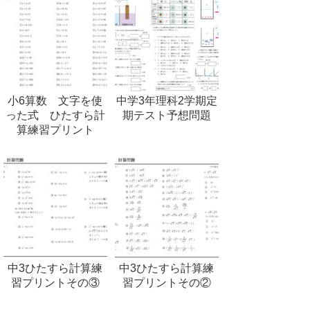
小6算数 文字を使
中学3年理科2学期定
った式 ひたすら計
期テスト予想問題
算練習プリント
中3ひたすら計算練
中3ひたすら計算練
習プリントその③
習プリントその②