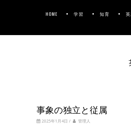
HOME
学習
知育
英
事象の独立と従属
2025年1月4日
/
管理人