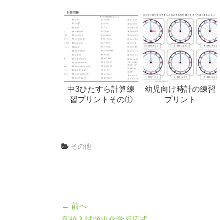
中3ひたすら計算練
幼児向け時計の練習
習プリントその①
プリント
その他
← 前へ
高校入試頻出化学反応式