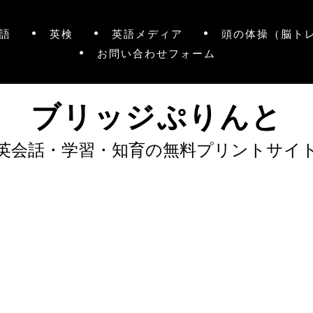
語
英検
英語メディア
頭の体操（脳ト
お問い合わせフォーム
ブリッジぷりんと
英会話・学習・知育の無料プリントサイ