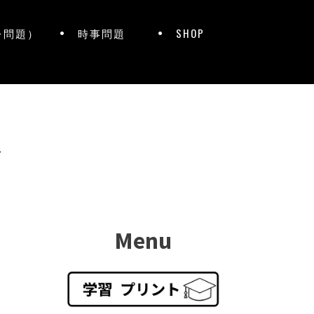
レ問題）
時事問題
SHOP
ト
Menu