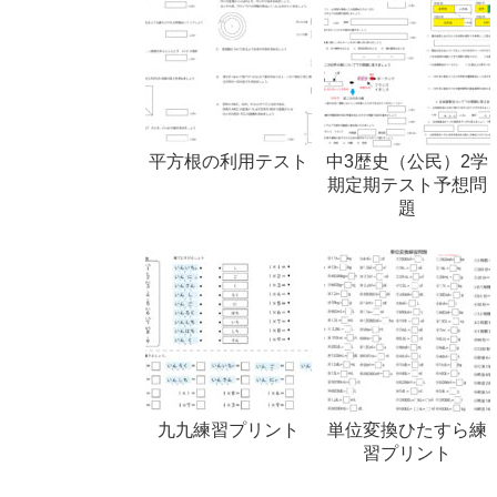
平方根の利用テスト
中3歴史（公民）2学
期定期テスト予想問
題
九九練習プリント
単位変換ひたすら練
習プリント